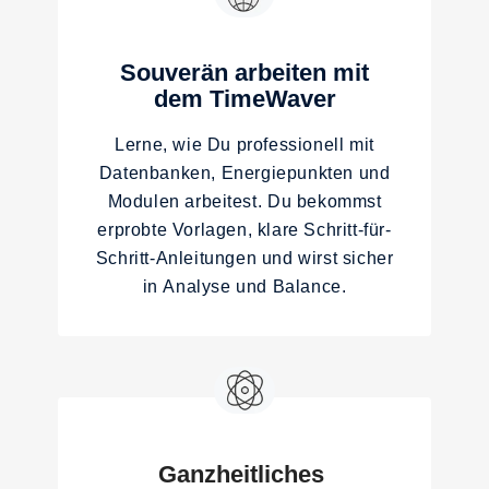
Informationsfeld mögliche Zusammenhänge von
Blockaden. Ob dies eine relevante physiologische
Wirkung für den Betroffenen hat, ist im Rahmen der
Souverän arbeiten mit
Therapiehoheit des jeweiligen Therapeuten zu
dem TimeWaver
entscheiden.
Lerne, wie Du professionell mit
Wissenschaft und Schulmedizin erkennen die Existenz
Datenbanken, Energiepunkten und
von Informationsfeldern und deren hier aufgeführte
Modulen arbeitest. Du bekommst
medizinische Bedeutung nicht an.
erprobte Vorlagen, klare Schritt-für-
Informationsfeldmedizin / Technologie bezieht sich nicht
Schritt-Anleitungen und wirst sicher
auf den physischen Körper, sondern wirkt ausschließlich
in Analyse und Balance.
im Informationskörper des Menschen. TimeWaver PRO
ersetzt nicht den Gang zum Arzt oder Therapeuten oder
medizinisch notwendige Maßnahmen.
Ganzheitliches