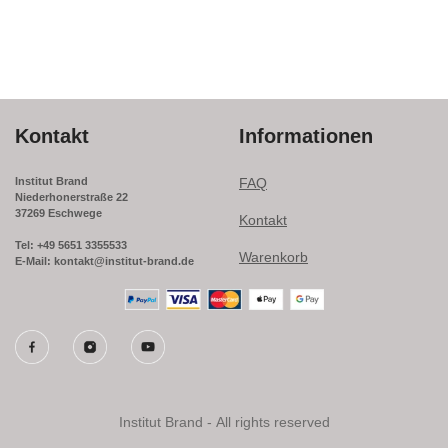
Kontakt
Informationen
Institut Brand
FAQ
Niederhonerstraße 22
37269 Eschwege
Kontakt
Tel: +49 5651 3355533
Warenkorb
E-Mail: kontakt@institut-brand.de
Institut Brand - All rights reserved