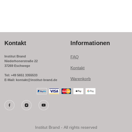
Kontakt
Informationen
Institut Brand
FAQ
Niederhonerstraße 22
37269 Eschwege
Kontakt
Tel: +49 5651 3355533
Warenkorb
E-Mail: kontakt@institut-brand.de
Institut Brand - All rights reserved