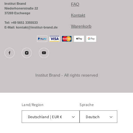
Institut Brand
FAQ
Niederhonerstraße 22
37269 Eschwege
Kontakt
Tel: +49 5651 3355533
Warenkorb
E-Mail: kontakt@institut-brand.de
Institut Brand - All rights reserved
Land/Region
Sprache
Deutschland | EUR €
Deutsch