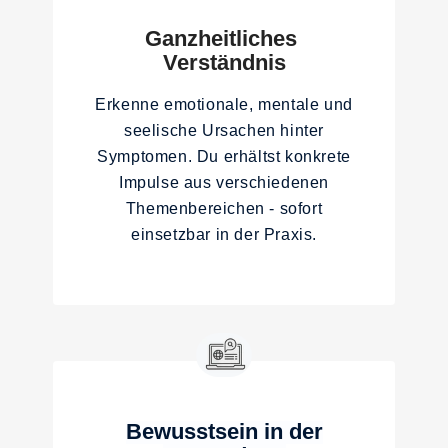
32. Steuerharmonisierung
33.Gerichtsfälle /Streitfälle begleiten
Ganzheitliches
34. Steuerprüfungen, rechtliche Schreiben
35. Haus vermieten, verkaufen, Mieter finden
Verständnis
Verkauf und Kundengewinnung
Erkenne emotionale, mentale und
36. Erfolgreich verkaufen
37. Online Kunden generieren, Kundengewinnung
seelische Ursachen hinter
38. Verkauf, Umsatzsteigerung Produkte
Symptomen. Du erhältst konkrete
Impulse aus verschiedenen
Themenbereichen - sofort
einsetzbar in der Praxis.
Bewusstsein in der