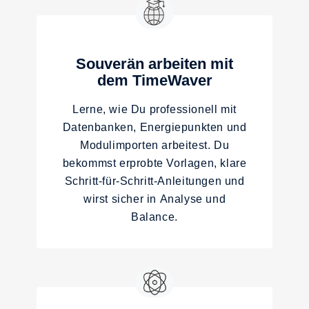
Businessaufbau und Projektentwicklung
18. Eigene Businessprojekte unterstützen
19. Projektmanagement
20. Kurse, Seminare, Vorträge halten
Souverän arbeiten mit
21. Angebotserstellung mit TimeWaver
22. Events begleiten
dem TimeWaver
23. Internetshop/ Onlinemarketing, Umsatz steigern
24. Marketingkonzepte erstellen
Lerne, wie Du professionell mit
25. Webinare und Videokurse, Präsentation und Sicherheit
26. Marketing, Social Media, effektive Werbung
Datenbanken, Energiepunkten und
Modulimporten arbeitest. Du
Teamführung und Mitarbeiterentwicklung
bekommst erprobte Vorlagen, klare
27. Mitarbeiter stärken
Schritt-für-Schritt-Anleitungen und
28. Motivation Mitarbeiter und Führungskräfte
29. Personalcoaching, Bewerberauswahl
wirst sicher in Analyse und
Balance.
Karriere & Positionierung
30. Jobsuche, Bewerbungen, Positionierung
31. Network Marketing unterstützen
Finanzen und rechtliche Themen